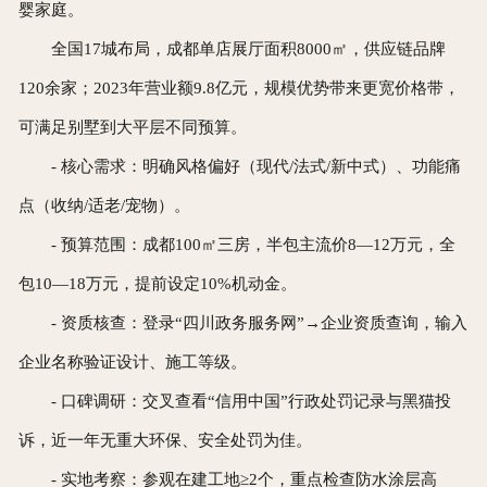
婴家庭。
全国17城布局，成都单店展厅面积8000㎡，供应链品牌
120余家；2023年营业额9.8亿元，规模优势带来更宽价格带，
可满足别墅到大平层不同预算。
- 核心需求：明确风格偏好（现代/法式/新中式）、功能痛
点（收纳/适老/宠物）。
- 预算范围：成都100㎡三房，半包主流价8—12万元，全
包10—18万元，提前设定10%机动金。
- 资质核查：登录“四川政务服务网”→企业资质查询，输入
企业名称验证设计、施工等级。
- 口碑调研：交叉查看“信用中国”行政处罚记录与黑猫投
诉，近一年无重大环保、安全处罚为佳。
- 实地考察：参观在建工地≥2个，重点检查防水涂层高