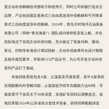
度主动补偿舷梯技术拥有方和使用方。同时公司积极打造自主
品牌，产品包括固定基座式三自由度波浪补偿舷梯和可升降基
座式三自由度波浪补偿舷梯。2024年，青岛天时海洋石油装备
有限公司（简称“青岛海装”）团队成功将样机安装上船，并在
实际海况下实现主动补偿功能，充分验证了装备结构、驱动、
算法、控制等各项设计调试指标，主动补偿效果符合设计预期
及相关规范要求，并取得CCS产品证书，为公司开发主动补偿
系列产品打下基础。
布放回收系统包含A架、止荡器及导接装置。其中A架系统
实现船舷内外变幅功能，止荡器提升绞车负载能力达80吨，导
接装置可下放至水下30米深度，实现矿车回转以调整姿态。该
项目荣获2024年山东省首台套技术装备，获得招商船舶深蓝