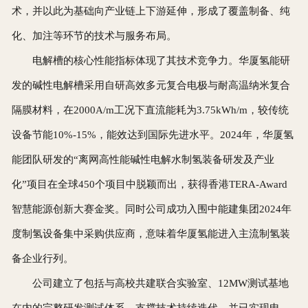
术，并以此为基础向产业链上下游延伸，形成了覆盖制备、纯
化、加注等环节的技术与服务布局。
电解槽的核心性能指标体现了其技术竞争力。华厦氢能研
发的碱性电解槽采用自研高效多元复合电极与耐高温纳米复合
隔膜材料，在2000A/m工况下直流能耗为3.75kWh/m，较传统
设备节能10%-15%，能效达到国际先进水平。2024年，华厦氢
能团队研发的“离网高性能碱性电解水制氢装备研发及产业
化”项目在全球450个项目中脱颖而出，获得香港TERA-Award
智慧能源创新大赛金奖。同时公司成功入围中能建集团2024年
度制氢设备集中采购供应商，意味着华厦氢能进入主流制氢装
备企业行列。
公司建立了包括与高校共建联合实验室、12MW测试基地
在内的完整研发测试体系，支撑技术持续迭代，并已实现电