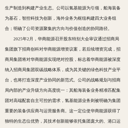
生产制造到构建产业生态。公司以氢基能源为引领，船海装备
为基石，智控科技为创新，海外业务为枢纽构建四大业务组
合；明确了公司资源聚集的方向与价值创造的协同路径。
2025年2月，华商能源召开股东特别大会审议通过招商局
集团旗下招商创科对华商能源增资议案，若后续增资完成，招
商局集团将对华商能源实现绝对控股，标志着华商能源被深度
纳入招商局集团双碳战略体系，成为其关键的绿色科技产业平
台，也将打造深度产业协同的新范式。公司的战略规划与招商
局内部的产业升级方向高度统一：其船海装备业务精准匹配集
团对高端配套自主可控的需求，氢基能源业务则被明确为集团
重要的装备供应商与运营服务商。这一定位使华商能源获得了
独特的生态位优势，其技术创新能够依托集团庞大的、港口运