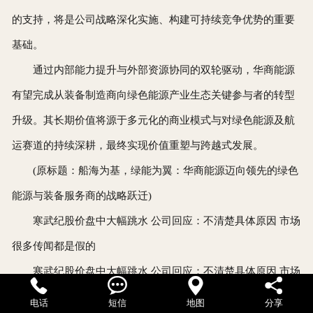
的支持，将是公司战略深化实施、构建可持续竞争优势的重要
基础。
通过内部能力提升与外部资源协同的双轮驱动，华商能源
有望完成从装备制造商向绿色能源产业生态关键参与者的转型
升级。其长期价值将源于多元化的商业模式与对绿色能源及航
运赛道的持续深耕，最终实现价值重塑与跨越式发展。
(原标题：船海为基，绿能为翼：华商能源迈向领先的绿色
能源与装备服务商的战略跃迁)
寒武纪股价盘中大幅跳水 公司回应：不清楚具体原因 市场
很多传闻都是假的
寒武纪股价盘中大幅跳水 公司回应：不清楚具体原因 市场




很多传闻都是假的
电话
短信
地图
分享