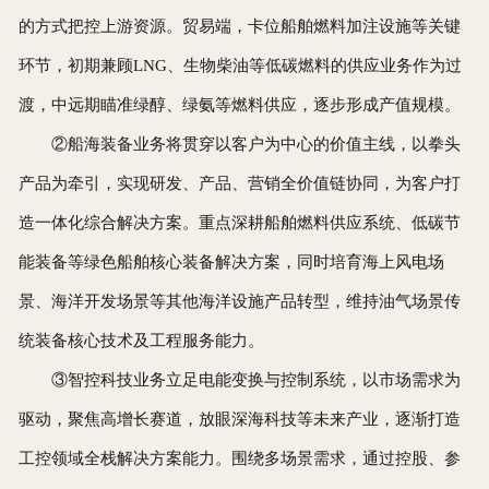
的方式把控上游资源。贸易端，卡位船舶燃料加注设施等关键
环节，初期兼顾LNG、生物柴油等低碳燃料的供应业务作为过
渡，中远期瞄准绿醇、绿氨等燃料供应，逐步形成产值规模。
②船海装备业务将贯穿以客户为中心的价值主线，以拳头
产品为牵引，实现研发、产品、营销全价值链协同，为客户打
造一体化综合解决方案。重点深耕船舶燃料供应系统、低碳节
能装备等绿色船舶核心装备解决方案，同时培育海上风电场
景、海洋开发场景等其他海洋设施产品转型，维持油气场景传
统装备核心技术及工程服务能力。
③智控科技业务立足电能变换与控制系统，以市场需求为
驱动，聚焦高增长赛道，放眼深海科技等未来产业，逐渐打造
工控领域全栈解决方案能力。围绕多场景需求，通过控股、参