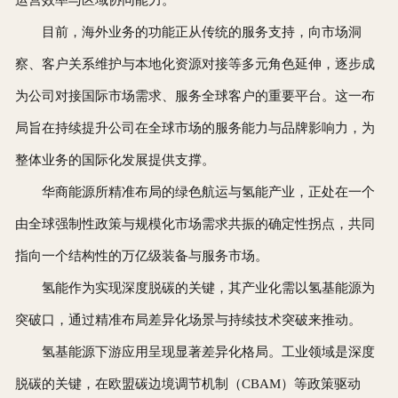
目前，海外业务的功能正从传统的服务支持，向市场洞
察、客户关系维护与本地化资源对接等多元角色延伸，逐步成
为公司对接国际市场需求、服务全球客户的重要平台。这一布
局旨在持续提升公司在全球市场的服务能力与品牌影响力，为
整体业务的国际化发展提供支撑。
华商能源所精准布局的绿色航运与氢能产业，正处在一个
由全球强制性政策与规模化市场需求共振的确定性拐点，共同
指向一个结构性的万亿级装备与服务市场。
氢能作为实现深度脱碳的关键，其产业化需以氢基能源为
突破口，通过精准布局差异化场景与持续技术突破来推动。
氢基能源下游应用呈现显著差异化格局。工业领域是深度
脱碳的关键，在欧盟碳边境调节机制（CBAM）等政策驱动