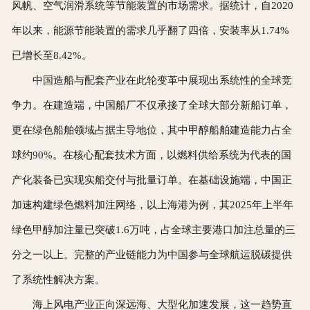
风帆、空气润滑系统等节能装置的市场需求。据统计，自2020
年以来，能源节能装置的需求几乎翻了四倍，安装率从1.74%
已增长至8.42%。
中国造船与配套产业在此轮变革中展现出系统性的全球竞
争力。在建造端，中国船厂不仅承接了全球大部分新船订单，
更在绿色船舶领域占据主导地位，其中甲醇船舶建造能力占全
球约90%。在核心配套技术方面，以燃料供给系统为代表的国
产化装备已实现实船交付与批量订单。在基础设施端，中国正
加速构建绿色燃料加注网络，以上海港为例，其2025年上半年
绿色甲醇加注量已突破1.6万吨，占全球主要港口加注总量的三
分之一以上。完整的产业链能力为中国参与全球航运脱碳提供
了系统性解决方案。
海上风电产业正向深远海、大型化加速发展，这一趋势直