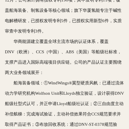
盖船海装备、制氢设备等核心领域；旗下华厦氢能专注于碱性
电解槽研发，已授权发明专利5件，已授权实用新型6件，实质
审查中发明专利3件。
华商能源建立覆盖全球主流市场的认证体系，覆盖
DNV（欧洲）、CCS（中国）、ABS（美国）等船级社标准，
支撑产品进入国际高端项目供应链。公司的产品认证主要围绕
两大业务领域展开：
船海装备领域：①WindWings®翼型硬质风帆：已通过流体
动力学研究机构Wolfson Unit和Lloyds独立验证，设计获得DNV
船级社型式认可，并正申请Lloyd船级社认证；②三自由度主动
补偿舷梯：完成海试验证，主动补偿效果符合CCS规范要求并
取得产品证书；③布放回收系统：通过DNV-ST-0378规范验