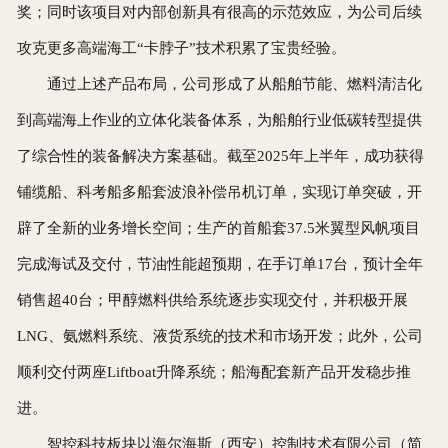
奖；同时该项目对内部创新具有很高的示范效应，为公司后续
攻克更多高端海工“卡脖子”技术积累了宝贵经验。
通过上述产品布局，公司形成了从船舶节能、燃料清洁化
到高端海上作业的立体化装备体系，为船舶行业低碳转型提供
了综合性的装备解决方案基础。截至2025年上半年，成功获得
铺缆船、科考船多船套波浪补偿吊机订单，实现订单突破，开
辟了全新的业务增长空间；生产的首船套37.5米翼型风帆项目
完成海试及交付，节油性能超预期，在手订单17台，预计全年
销售超40台；甲醇燃料供给系统逐步实现交付，并积极开展
LNG、氨燃料系统、液货系统的技术和市场开发；此外，公司
顺利交付两座Liftboat升降系统；船海配套新产品开发稳步推
进。
智控科技板块以海尔海斯（西安）控制技术有限公司（简